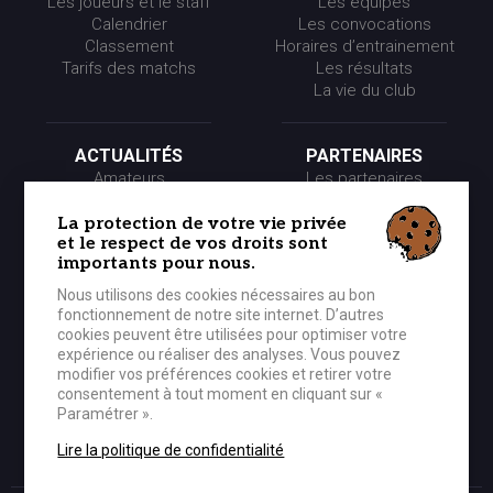
Les joueurs et le staff
Les équipes
Calendrier
Les convocations
Classement
Horaires d’entrainement
Tarifs des matchs
Les résultats
La vie du club
ACTUALITÉS
PARTENAIRES
Amateurs
Les partenaires
Pros
Les événements
Presse
Les offres partenaires
La protection de votre vie privée
et le respect de vos droits sont
Partenaires
importants pour nous.
Nous utilisons des cookies nécessaires au bon
LE CLUB
MÉDIA
fonctionnement de notre site internet. D’autres
Historique
Photos
cookies peuvent être utilisées pour optimiser votre
Organigramme
Vidéos
expérience ou réaliser des analyses. Vous pouvez
modifier vos préférences cookies et retirer votre
consentement à tout moment en cliquant sur «
Paramétrer ».
BOUTIQUE OFFICIELLE
CONTACTER LE CEP
Lire la politique de confidentialité