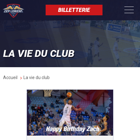
Aller
Panneau de gestion des cookies
au
BILLETTERIE
contenu
principal
LA VIE DU CLUB
Fil
Accueil
La vie du club
d'Ariane