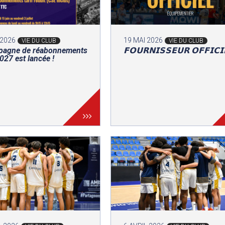
 2026
19 MAI 2026
VIE DU CLUB
VIE DU CLUB
pagne de réabonnements
𝗙𝗢𝗨𝗥𝗡𝗜𝗦𝗦𝗘𝗨𝗥 𝗢𝗙𝗙𝗜𝗖𝗜
27 est lancée !