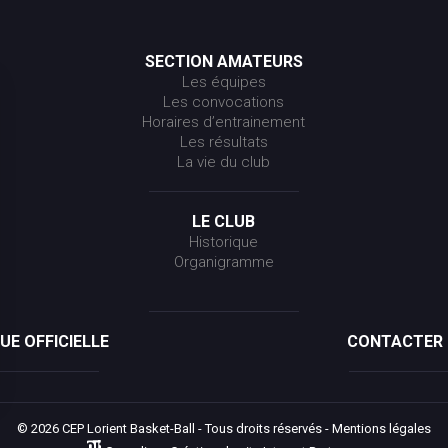
SECTION AMATEURS
Les équipes
Les convocations
Horaires d’entrainement
Les résultats
La vie du club
LE CLUB
Historique
Organigramme
UE OFFICIELLE
CONTACTER 
© 2026 CEP Lorient Basket-Ball - Tous droits réservés -
Mentions légales