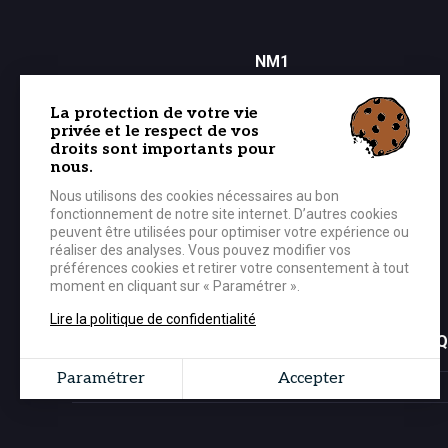
NM1
Les joueurs et le staff
Calendrier
La protection de votre vie
Classement
privée et le respect de vos
Tarifs des matchs
droits sont importants pour
nous.
Nous utilisons des cookies nécessaires au bon
fonctionnement de notre site internet. D’autres cookies
PARTENAIRES
peuvent être utilisées pour optimiser votre expérience ou
Les partenaires
réaliser des analyses. Vous pouvez modifier vos
Les événements
préférences cookies et retirer votre consentement à tout
Les offres partenaires
moment en cliquant sur « Paramétrer ».
Lire la politique de confidentialité
BOUTIQ
Paramétrer
Accepter