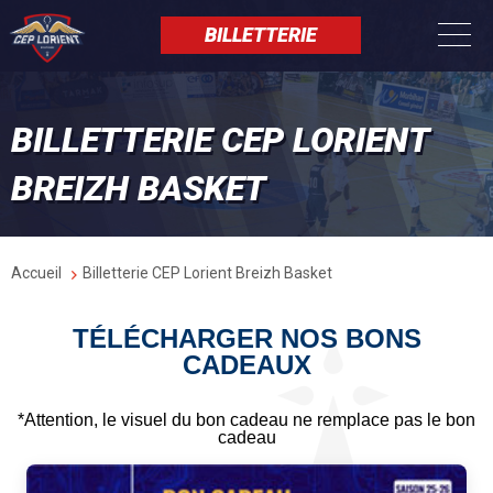
Aller
Panneau de gestion des cookies
au
BILLETTERIE
contenu
principal
BILLETTERIE CEP LORIENT
BREIZH BASKET
Fil
Accueil
Billetterie CEP Lorient Breizh Basket
d'Ariane
TÉLÉCHARGER NOS BONS
CADEAUX
*Attention, le visuel du bon cadeau ne remplace pas le bon
cadeau