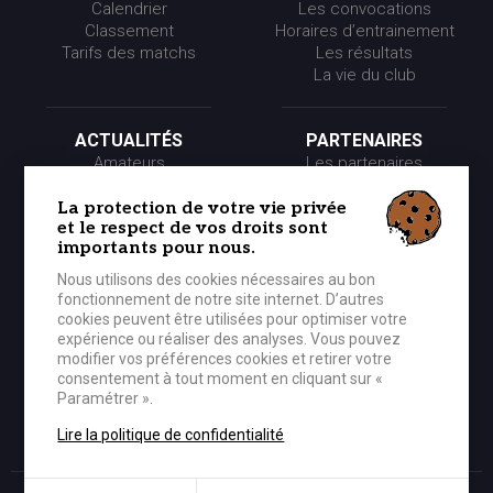
Calendrier
Les convocations
Classement
Horaires d’entrainement
Tarifs des matchs
Les résultats
La vie du club
ACTUALITÉS
PARTENAIRES
Amateurs
Les partenaires
Pros
Les événements
Presse
Les offres partenaires
La protection de votre vie privée
et le respect de vos droits sont
Partenaires
importants pour nous.
Nous utilisons des cookies nécessaires au bon
LE CLUB
MÉDIA
fonctionnement de notre site internet. D’autres
Historique
Photos
cookies peuvent être utilisées pour optimiser votre
Organigramme
Vidéos
expérience ou réaliser des analyses. Vous pouvez
modifier vos préférences cookies et retirer votre
consentement à tout moment en cliquant sur «
Paramétrer ».
BOUTIQUE OFFICIELLE
CONTACTER LE CEP
Lire la politique de confidentialité