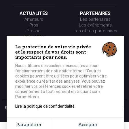
ACTUALITÉS
PARTENAIRES
Amateurs
Les partenaires
Pros
Les événements
Presse
Les offres partenaires
Partenaires
La protection de votre vie privée
et le respect de vos droits sont
LE CLUB
MÉDIA
importants pour nous.
Historique
Photos
Organigramme
Vidéos
Nous utilisons des cookies nécessaires au bon
fonctionnement de notre site internet. D’autres
cookies peuvent être utilisées pour optimiser votre
expérience ou réaliser des analyses. Vous pouvez
BOUTIQUE OFFICIELLE
CONTACTER LE CEP
modifier vos préférences cookies et retirer votre
consentement à tout moment en cliquant sur «
Paramétrer ».
Lire la politique de confidentialité
© 2026 CEP Lorient Basket-Ball - Tous droits réservés -
Mentions légales
Grouplive - Création de site Internet Bretagne
Paramétrer
Accepter