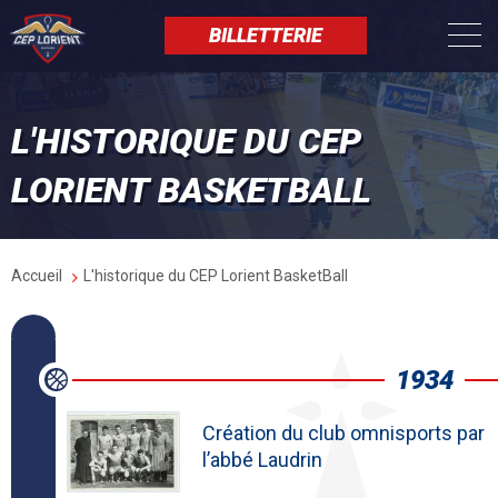
Aller
Panneau de gestion des cookies
au
BILLETTERIE
contenu
principal
L'HISTORIQUE DU CEP
LORIENT BASKETBALL
Fil
Accueil
L'historique du CEP Lorient BasketBall
d'Ariane
1934
Création du club omnisports par
l’abbé Laudrin