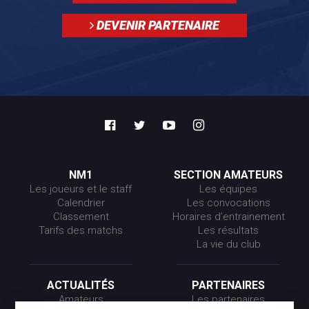
DEVENIR PARTENAIRE
NM1
SECTION AMATEURS
Les joueurs et le staff
Les équipes
Calendrier
Les convocations
Classement
Horaires d’entrainement
Tarifs des matchs
Les résultats
La vie du club
ACTUALITÉS
PARTENAIRES
Amateurs
Les partenaires