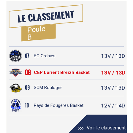
LE CLASSEMENT
Poule
B
13
13
07
V /
D
BC Orchies
08
13
13
V /
D
CEP Lorient Breizh Basket
13
13
09
V /
D
SOM Boulogne
12
14
10
V /
D
Pays de Fougères Basket
Voir le classement