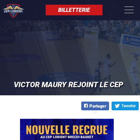
Aller
Panneau de gestion des cookies
au
BILLETTERIE
contenu
principal
VICTOR MAURY REJOINT LE CEP