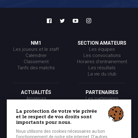
NM1
SECTION AMATEURS
Les joueurs et le staff
Les équipes
Calendrier
Les convocations
Classement
Horaires d’entrainement
Tarifs des matchs
Les résultats
La vie du club
ACTUALITÉS
PARTENAIRES
Amateurs
Les partenaires
Pros
Les événements
Presse
Les offres partenaires
La protection de votre vie privée
et le respect de vos droits sont
Partenaires
importants pour nous.
Nous utilisons des cookies nécessaires au bon
LE CLUB
MÉDIA
fonctionnement de notre site internet. D’autres