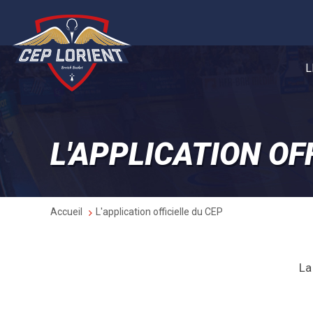
Aller
Panneau de gestion des cookies
au
contenu
principal
L
L'APPLICATION OF
Fil
Accueil
L'application officielle du CEP
d'Ariane
La