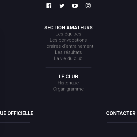
SECTION AMATEURS
Les équipes
Les convocations
Horaires d’entrainement
Les résultats
La vie du club
LE CLUB
Historique
Organigramme
UE OFFICIELLE
CONTACTER 