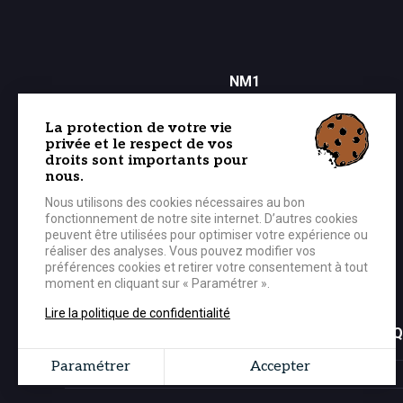
NM1
Les joueurs et le staff
Calendrier
La protection de votre vie
Classement
privée et le respect de vos
Tarifs des matchs
droits sont importants pour
nous.
Nous utilisons des cookies nécessaires au bon
fonctionnement de notre site internet. D’autres cookies
PARTENAIRES
peuvent être utilisées pour optimiser votre expérience ou
Les partenaires
réaliser des analyses. Vous pouvez modifier vos
Les événements
préférences cookies et retirer votre consentement à tout
Les offres partenaires
moment en cliquant sur « Paramétrer ».
Lire la politique de confidentialité
BOUTIQ
Paramétrer
Accepter