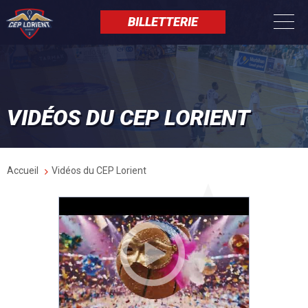
Aller
Panneau de gestion des cookies
au
BILLETTERIE
contenu
principal
VIDÉOS DU CEP LORIENT
Fil
Accueil
Vidéos du CEP Lorient
d'Ariane