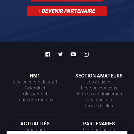
DEVENIR PARTENAIRE
NM1
SECTION AMATEURS
Les joueurs et le staff
Les équipes
Calendrier
Les convocations
Classement
Horaires d’entrainement
Tarifs des matchs
Les résultats
La vie du club
ACTUALITÉS
PARTENAIRES
Amateurs
Les partenaires