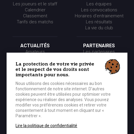
Les joueurs et le staff
Les équipes
Calendrier
Les convocations
Classement
Horaires d’entrainement
Tarifs des matchs
Les résultats
La vie du club
ACTUALITÉS
PARTENAIRES
Amateurs
Les partenaires
Pros
Les événements
Presse
Les offres partenaires
La protection de votre vie privée
et le respect de vos droits sont
Partenaires
importants pour nous.
Nous utilisons des cookies nécessaires au bon
LE CLUB
MÉDIA
fonctionnement de notre site internet. D’autres
Historique
Photos
cookies peuvent être utilisées pour optimiser votre
Organigramme
Vidéos
expérience ou réaliser des analyses. Vous pouvez
modifier vos préférences cookies et retirer votre
consentement à tout moment en cliquant sur «
Paramétrer ».
BOUTIQUE OFFICIELLE
CONTACTER LE CEP
Lire la politique de confidentialité