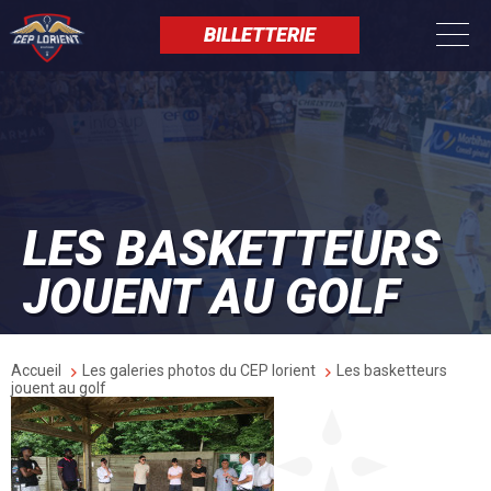
Aller
Panneau de gestion des cookies
au
BILLETTERIE
contenu
principal
LES BASKETTEURS
JOUENT AU GOLF
Fil
Accueil
Les galeries photos du CEP lorient
Les basketteurs
d'Ariane
jouent au golf