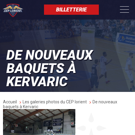
Aller
Panneau de gestion des cookies
au
BILLETTERIE
contenu
principal
DE NOUVEAUX
BAQUETS À
KERVARIC
Fil
Accueil
Les galeries photos du CEP lorient
De nouveaux
d'Ariane
baquets à Kervaric