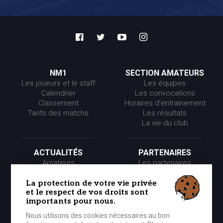
NM1
SECTION AMATEURS
Les joueurs et le staff
Les équipes
Calendrier
Les convocations
Classement
Horaires d’entrainement
Tarifs des matchs
Les résultats
La vie du club
ACTUALITÉS
PARTENAIRES
Amateurs
Les partenaires
Pros
Les événements
Presse
Les offres partenaires
La protection de votre vie privée
et le respect de vos droits sont
Partenaires
importants pour nous.
Nous utilisons des cookies nécessaires au bon
LE CLUB
MÉDIA