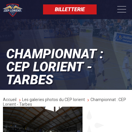
Aller
Panneau de gestion des cookies
au
BILLETTERIE
contenu
principal
CHAMPIONNAT :
CEP LORIENT -
TARBES
Fil
Accueil
Les galeries photos du CEP lorient
Championnat : CEP
d'Ariane
Lorient - Tarbes