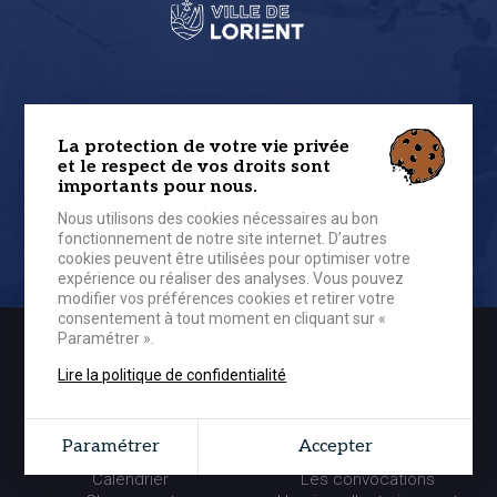
LES PARTENAIRES
La protection de votre vie privée
et le respect de vos droits sont
importants pour nous.
DEVENIR PARTENAIRE
Nous utilisons des cookies nécessaires au bon
fonctionnement de notre site internet. D’autres
cookies peuvent être utilisées pour optimiser votre
expérience ou réaliser des analyses. Vous pouvez
modifier vos préférences cookies et retirer votre
consentement à tout moment en cliquant sur «
Paramétrer ».
Lire la politique de confidentialité
NM1
SECTION AMATEURS
Paramétrer
Accepter
Les joueurs et le staff
Les équipes
Calendrier
Les convocations