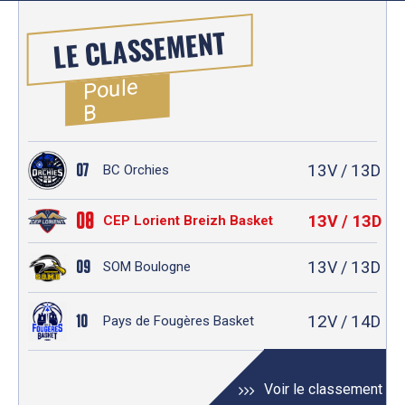
LE CLASSEMENT
Poule
B
13
13
07
V /
D
BC Orchies
08
13
13
V /
D
CEP Lorient Breizh Basket
13
13
09
V /
D
SOM Boulogne
12
14
10
V /
D
Pays de Fougères Basket
Voir le classement