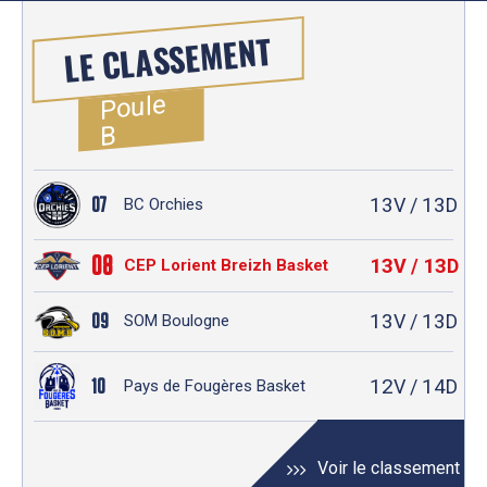
LE CLASSEMENT
Poule
B
13
13
07
V /
D
BC Orchies
08
13
13
V /
D
CEP Lorient Breizh Basket
13
13
09
V /
D
SOM Boulogne
12
14
10
V /
D
Pays de Fougères Basket
Voir le classement