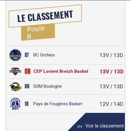
LE CLASSEMENT
Poule
B
13
13
07
V /
D
BC Orchies
08
13
13
V /
D
CEP Lorient Breizh Basket
13
13
09
V /
D
SOM Boulogne
12
14
10
V /
D
Pays de Fougères Basket
Voir le classement