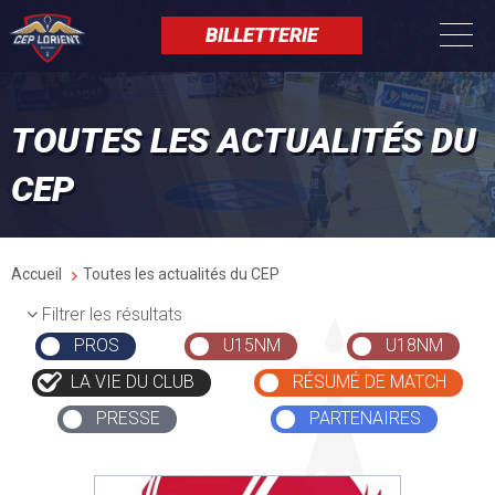
Aller
Panneau de gestion des cookies
au
BILLETTERIE
contenu
principal
TOUTES LES ACTUALITÉS DU
CEP
Fil
Accueil
Toutes les actualités du CEP
d'Ariane
Filtrer les résultats
PROS
U15NM
U18NM
LA VIE DU CLUB
RÉSUMÉ DE MATCH
PRESSE
PARTENAIRES