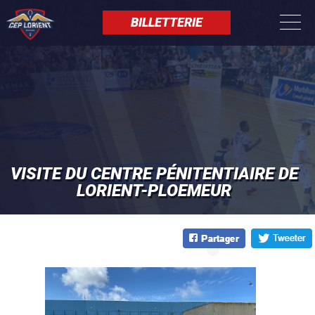
Aller
Panneau de gestion des cookies
au
BILLETTERIE
contenu
principal
VISITE DU CENTRE PÉNITENTIAIRE DE
LORIENT-PLOEMEUR