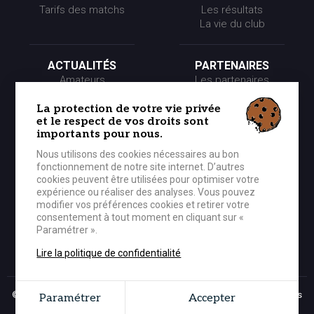
Tarifs des matchs
Les résultats
La vie du club
ACTUALITÉS
PARTENAIRES
Amateurs
Les partenaires
Pros
Les événements
Presse
Les offres partenaires
La protection de votre vie privée
et le respect de vos droits sont
Partenaires
importants pour nous.
Nous utilisons des cookies nécessaires au bon
LE CLUB
MÉDIA
fonctionnement de notre site internet. D’autres
Historique
Photos
cookies peuvent être utilisées pour optimiser votre
Organigramme
Vidéos
expérience ou réaliser des analyses. Vous pouvez
modifier vos préférences cookies et retirer votre
consentement à tout moment en cliquant sur «
Paramétrer ».
BOUTIQUE OFFICIELLE
CONTACTER LE CEP
Lire la politique de confidentialité
© 2026 CEP Lorient Basket-Ball - Tous droits réservés -
Mentions légales
Paramétrer
Accepter
Grouplive - Création de site Internet Bretagne