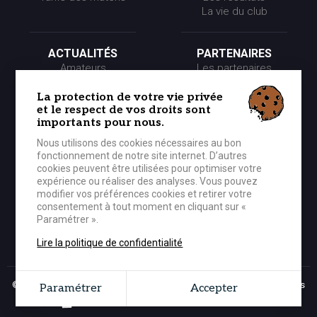
La vie du club
ACTUALITÉS
PARTENAIRES
Amateurs
Les partenaires
Pros
Les événements
Presse
Les offres partenaires
La protection de votre vie privée
et le respect de vos droits sont
Partenaires
importants pour nous.
Nous utilisons des cookies nécessaires au bon
LE CLUB
MÉDIA
fonctionnement de notre site internet. D’autres
Historique
Photos
cookies peuvent être utilisées pour optimiser votre
Organigramme
Vidéos
expérience ou réaliser des analyses. Vous pouvez
modifier vos préférences cookies et retirer votre
consentement à tout moment en cliquant sur «
Paramétrer ».
BOUTIQUE OFFICIELLE
CONTACTER LE CEP
Lire la politique de confidentialité
© 2026 CEP Lorient Basket-Ball - Tous droits réservés -
Mentions légales
Paramétrer
Accepter
Grouplive - Création de site Internet Bretagne