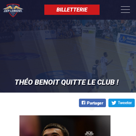
Aller
Panneau de gestion des cookies
au
BILLETTERIE
contenu
principal
THÉO BENOIT QUITTE LE CLUB !