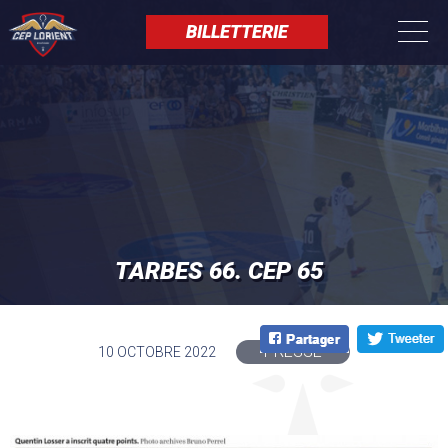
Aller
Panneau de gestion des cookies
au
BILLETTERIE
contenu
principal
TARBES 66. CEP 65
PRESSE
10 OCTOBRE 2022