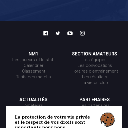
NM1
SECTION AMATEURS
Les joueurs et le staff
Les équipes
Calendrier
Les convocations
Classement
Horaires d’entrainement
Tarifs des matchs
Les résultats
La vie du club
ACTUALITÉS
PARTENAIRES
Amateurs
Les partenaires
Pros
Les événements
Presse
Les offres partenaires
La protection de votre vie privée
et le respect de vos droits sont
Partenaires
importants pour nous.