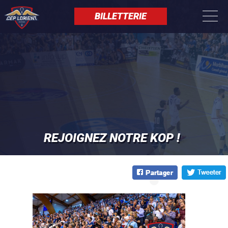
Aller
Panneau de gestion des cookies
au
BILLETTERIE
contenu
principal
REJOIGNEZ NOTRE KOP !