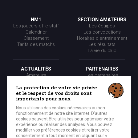
NM1
SECTION AMATEURS
Les joueurs et le staff
Les équipes
Calendrier
Les convocations
Classement
Horaires d’entrainement
Tarifs des matchs
Les résultats
La vie du club
ACTUALITÉS
PARTENAIRES
Amateurs
Les partenaires
Pros
Les événements
Presse
Les offres partenaires
La protection de votre vie privée
et le respect de vos droits sont
Partenaires
importants pour nous.
Nous utilisons des cookies nécessaires au bon
LE CLUB
MÉDIA
fonctionnement de notre site internet. D’autres
Historique
Photos
cookies peuvent être utilisées pour optimiser votre
Organigramme
Vidéos
expérience ou réaliser des analyses. Vous pouvez
modifier vos préférences cookies et retirer votre
consentement à tout moment en cliquant sur «