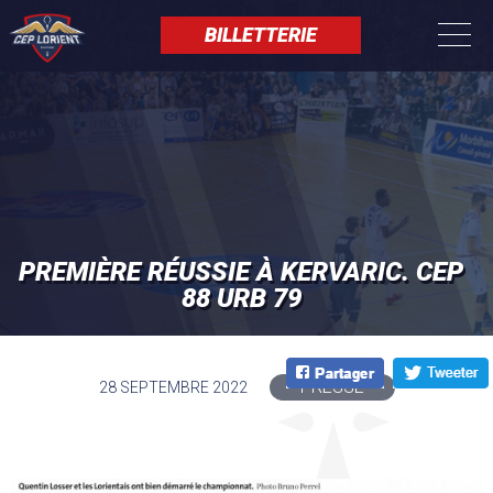
Aller
Panneau de gestion des cookies
au
BILLETTERIE
contenu
principal
PREMIÈRE RÉUSSIE À KERVARIC. CEP
88 URB 79
PRESSE
28 SEPTEMBRE 2022