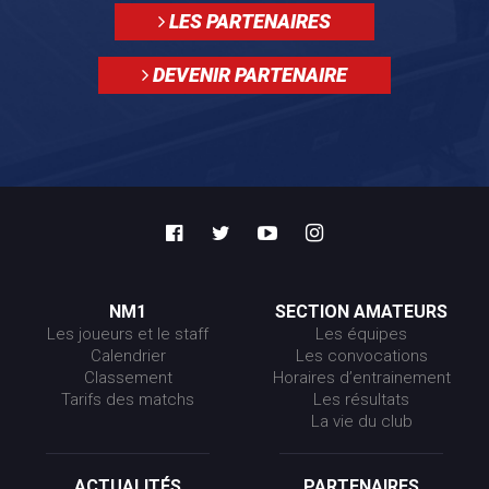
LES PARTENAIRES
DEVENIR PARTENAIRE
NM1
SECTION AMATEURS
Les joueurs et le staff
Les équipes
Calendrier
Les convocations
Classement
Horaires d’entrainement
Tarifs des matchs
Les résultats
La vie du club
ACTUALITÉS
PARTENAIRES