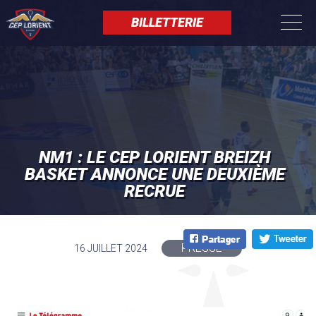
Aller
Panneau de gestion des cookies
au
BILLETTERIE
contenu
principal
NM1 : LE CEP LORIENT BREIZH
BASKET ANNONCE UNE DEUXIÈME
RECRUE
PRESSE
16 JUILLET 2024