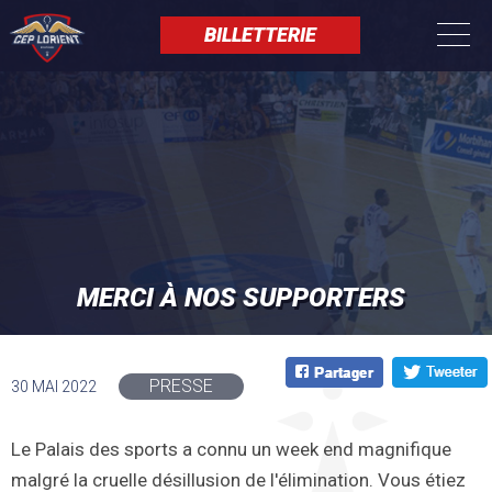
Aller
Panneau de gestion des cookies
au
BILLETTERIE
contenu
principal
MERCI À NOS SUPPORTERS
PRESSE
30 MAI 2022
Le Palais des sports a connu un week end magnifique
malgré la cruelle désillusion de l'élimination. Vous étiez