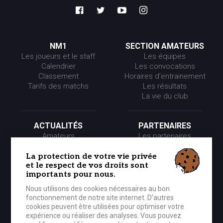
NM1
SECTION AMATEURS
Les joueurs et le staff
Les équipes
Calendrier
Les convocations
Classement
Horaires d’entrainement
Tarifs des matchs
Les résultats
La vie du club
ACTUALITÉS
PARTENAIRES
Amateurs
Les partenaires
Pros
Les événements
Presse
Les offres partenaires
La protection de votre vie privée
et le respect de vos droits sont
Partenaires
importants pour nous.
Nous utilisons des cookies nécessaires au bon
LE CLUB
MÉDIA
fonctionnement de notre site internet. D’autres
Historique
Photos
cookies peuvent être utilisées pour optimiser votre
Organigramme
Vidéos
expérience ou réaliser des analyses. Vous pouvez