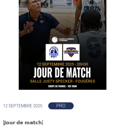
PRO
12 SEPTEMBRE 2025
[𝗝𝗼𝘂𝗿 𝗱𝗲 𝗺𝗮𝘁𝗰𝗵]