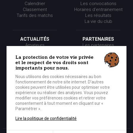
Calendrier
Les convocations
Classement
Horaires d’entrainement
Tarifs des matchs
Les résultats
La vie du club
ACTUALITÉS
PARTENAIRES
Amateurs
Les partenaires
Pros
Les événements
Presse
Les offres partenaires
La protection de votre vie privée
et le respect de vos droits sont
Partenaires
importants pour nous.
Nous utilisons des cookies nécessaires au bon
LE CLUB
MÉDIA
fonctionnement de notre site internet. D’autres
Historique
Photos
cookies peuvent être utilisées pour optimiser votre
Organigramme
Vidéos
expérience ou réaliser des analyses. Vous pouvez
modifier vos préférences cookies et retirer votre
consentement à tout moment en cliquant sur «
Paramétrer ».
BOUTIQUE OFFICIELLE
CONTACTER LE CEP
Lire la politique de confidentialité