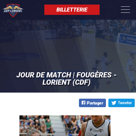
Aller
Panneau de gestion des cookies
au
BILLETTERIE
contenu
principal
JOUR DE MATCH | FOUGÈRES -
LORIENT (CDF)