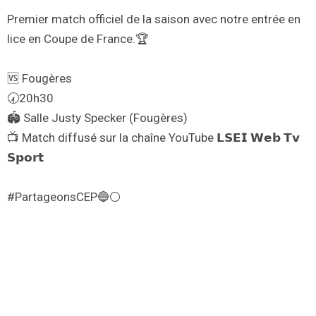
Premier match officiel de la saison avec notre entrée en
lice en Coupe de France.🏆
🆚 Fougères
🕢20h30
🏟️ Salle Justy Specker (Fougères)
📺 Match diffusé sur la chaîne YouTube 𝗟𝗦𝗘𝗜 𝗪𝗲𝗯 𝗧𝘃
𝗦𝗽𝗼𝗿𝘁
#PartageonsCEP🔵⚪