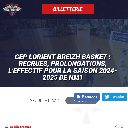
Aller
Panneau de gestion des cookies
au
BILLETTERIE
contenu
principal
CEP LORIENT BREIZH BASKET :
RECRUES, PROLONGATIONS,
L'EFFECTIF POUR LA SAISON 2024-
2025 DE NM1
PRESSE
23 JUILLET 2024