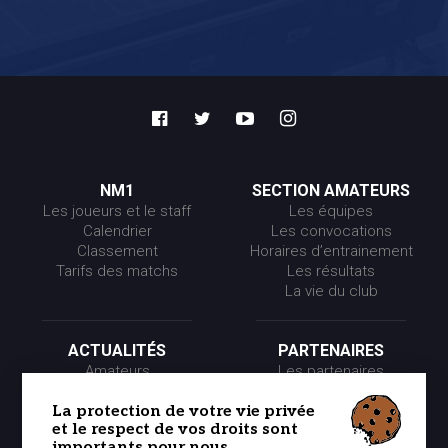
NM1
SECTION AMATEURS
Les joueurs et le staff
Les équipes
Calendrier
Les convocations
Classement
Horaires d’entrainement
Tarifs des matchs
Les résultats
La vie du club
ACTUALITÉS
PARTENAIRES
Amateurs
Les partenaires
Pros
Les événements
Presse
Les offres partenaires
La protection de votre vie privée
et le respect de vos droits sont
Partenaires
importants pour nous.