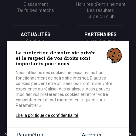
Classement
Horaires d’entrainement
Tarifs des matchs
Les résultats
La vie du club
ACTUALITÉS
PARTENAIRES
Amateurs
Les partenaires
Pros
Les événements
Presse
Les offres partenaires
La protection de votre vie privée
et le respect de vos droits sont
Partenaires
importants pour nous.
Nous utilisons des cookies nécessaires au bon
LE CLUB
MÉDIA
fonctionnement de notre site internet. D’autres
Historique
Photos
cookies peuvent être utilisées pour optimiser votre
Organigramme
Vidéos
expérience ou réaliser des analyses. Vous pouvez
modifier vos préférences cookies et retirer votre
consentement à tout moment en cliquant sur «
Paramétrer ».
BOUTIQUE OFFICIELLE
CONTACTER LE CEP
Lire la politique de confidentialité
© 2026 CEP Lorient Basket-Ball - Tous droits réservés -
Mentions légales
Paramétrer
Accepter