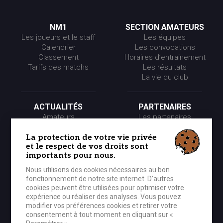
NM1
SECTION AMATEURS
Les joueurs et le staff
Les équipes
Calendrier
Les convocations
Classement
Horaires d’entrainement
Tarifs des matchs
Les résultats
La vie du club
ACTUALITÉS
PARTENAIRES
Amateurs
Les partenaires
Pros
Les événements
Presse
Les offres partenaires
La protection de votre vie privée
et le respect de vos droits sont
Partenaires
importants pour nous.
Nous utilisons des cookies nécessaires au bon
LE CLUB
MÉDIA
fonctionnement de notre site internet. D’autres
Historique
Photos
cookies peuvent être utilisées pour optimiser votre
Organigramme
Vidéos
expérience ou réaliser des analyses. Vous pouvez
modifier vos préférences cookies et retirer votre
consentement à tout moment en cliquant sur «