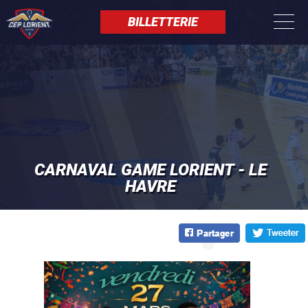
Aller
Panneau de gestion des cookies
au
BILLETTERIE
contenu
principal
CARNAVAL GAME LORIENT - LE
HAVRE