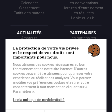
Calendrier
Les convocations
Classement
Horaires d’entrainement
Tarifs des matchs
Les résultats
La vie du club
ACTUALITÉS
PARTENAIRES
Amateurs
Les partenaires
Pros
Les événements
Presse
Les offres partenaires
La protection de votre vie privée
et le respect de vos droits sont
Partenaires
importants pour nous.
Nous utilisons des cookies nécessaires au bon
LE CLUB
MÉDIA
fonctionnement de notre site internet. D’autres
Historique
Photos
cookies peuvent être utilisées pour optimiser votre
Organigramme
Vidéos
expérience ou réaliser des analyses. Vous pouvez
modifier vos préférences cookies et retirer votre
consentement à tout moment en cliquant sur «
Paramétrer ».
BOUTIQUE OFFICIELLE
CONTACTER LE CEP
Lire la politique de confidentialité