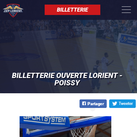
Aller
Panneau de gestion des cookies
au
BILLETTERIE
contenu
principal
BILLETTERIE OUVERTE LORIENT -
POISSY