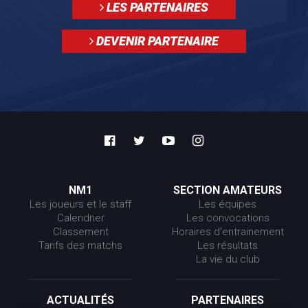
LES PARTENAIRES
DEVENIR PARTENAIRE
NM1
SECTION AMATEURS
Les joueurs et le staff
Les équipes
Calendrier
Les convocations
Classement
Horaires d’entrainement
Tarifs des matchs
Les résultats
La vie du club
ACTUALITÉS
PARTENAIRES