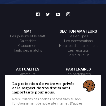
NM1
SECTION AMATEURS
Les joueurs et le staff
Les équipes
Calendrier
Les convocations
Classement
Horaires d’entrainement
Tarifs des matchs
Les résultats
La vie du club
ACTUALITÉS
PARTENAIRES
Amateurs
Les partenaires
Pros
Les événements
Presse
Les offres partenaires
La protection de votre vie privée
et le respect de vos droits sont
Partenaires
importants pour nous.
Nous utilisons des cookies nécessaires au bon
LE CLUB
MÉDIA
fonctionnement de notre site internet. D’autres