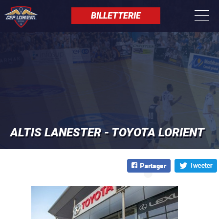
Aller
Panneau de gestion des cookies
au
BILLETTERIE
contenu
principal
ALTIS LANESTER - TOYOTA LORIENT